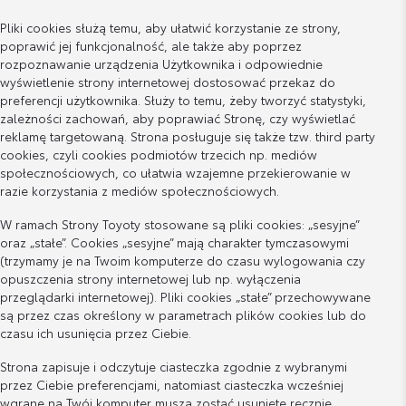
Pliki cookies służą temu, aby ułatwić korzystanie ze strony,
poprawić jej funkcjonalność, ale także aby poprzez
rozpoznawanie urządzenia Użytkownika i odpowiednie
wyświetlenie strony internetowej dostosować przekaz do
preferencji użytkownika. Służy to temu, żeby tworzyć statystyki,
zależności zachowań, aby poprawiać Stronę, czy wyświetlać
reklamę targetowaną. Strona posługuje się także tzw. third party
cookies, czyli cookies podmiotów trzecich np. mediów
społecznościowych, co ułatwia wzajemne przekierowanie w
razie korzystania z mediów społecznościowych.
W ramach Strony Toyoty stosowane są pliki cookies: „sesyjne”
oraz „stałe”. Cookies „sesyjne” mają charakter tymczasowymi
(trzymamy je na Twoim komputerze do czasu wylogowania czy
opuszczenia strony internetowej lub np. wyłączenia
przeglądarki internetowej). Pliki cookies „stałe” przechowywane
są przez czas określony w parametrach plików cookies lub do
czasu ich usunięcia przez Ciebie.
Strona zapisuje i odczytuje ciasteczka zgodnie z wybranymi
przez Ciebie preferencjami, natomiast ciasteczka wcześniej
wgrane na Twój komputer muszą zostać usunięte ręcznie.