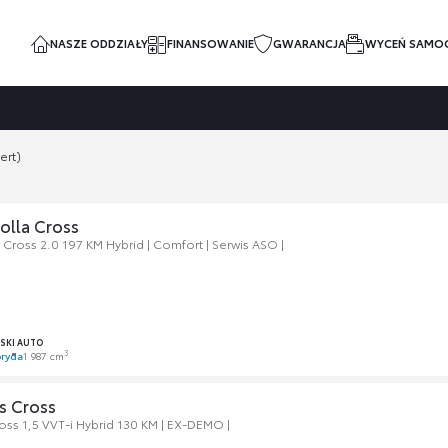
NASZE ODDZIAŁY
FINANSOWANIE
GWARANCJA
WYCEŃ SAMO
ert)
olla Cross
 Cross 2.0 197 KM Hybrid | Comfort | Serwis ASO |
SKI AUTO
3
ryda
1 987 cm
s Cross
ross 1,5 VVT-i Hybrid 130 KM | EX-DEMO |