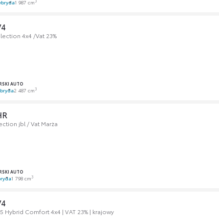
3
ybryda
1 987 cm
V4
lection 4x4 /Vat 23%
SKI AUTO
3
bryda
2 487 cm
HR
ction jbl / Vat Marża
SKI AUTO
3
ryda
1 798 cm
V4
5 Hybrid Comfort 4x4 | VAT 23% | krajowy