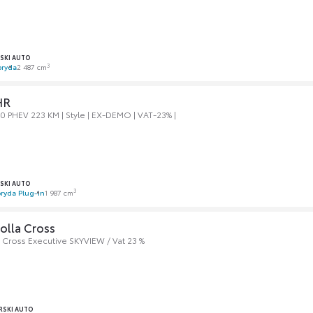
SKI AUTO
3
bryda
2 487 cm
HR
0 PHEV 223 KM | Style | EX-DEMO | VAT-23% |
SKI AUTO
3
ryda Plug-in
1 987 cm
olla Cross
 Cross Executive SKYVIEW / Vat 23 %
SKI AUTO