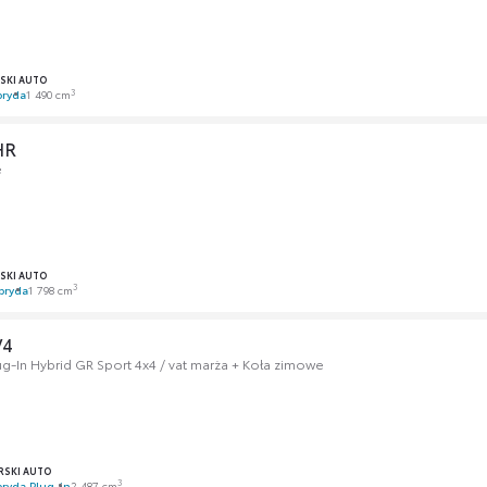
SKI AUTO
3
bryda
1 490 cm
HR
e
SKI AUTO
3
bryda
1 798 cm
V4
ug-In Hybrid GR Sport 4x4 / vat marża + Koła zimowe
SKI AUTO
3
ryda Plug-in
2 487 cm