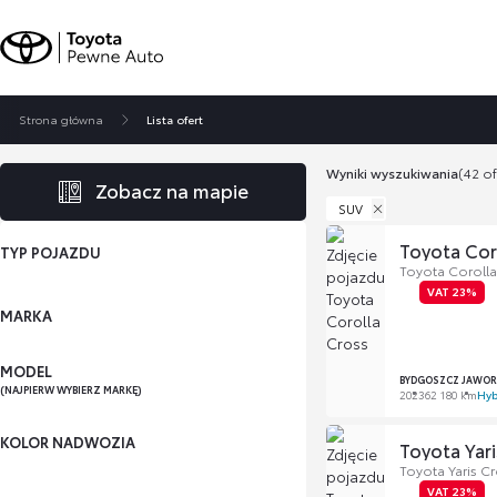
Strona główna
Lista ofert
Wyniki wyszukiwania
(42 of
Zobacz na mapie
SUV
Toyota Cor
TYP POJAZDU
Toyota Corolla
VAT 23%
MARKA
MODEL
BYDGOSZCZ JAWOR
(NAJPIERW WYBIERZ MARKĘ)
2023
62 180 km
Hyb
KOLOR NADWOZIA
Toyota Yari
Toyota Yaris C
VAT 23%