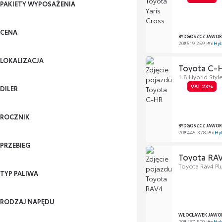
PAKIETY WYPOSAŻENIA
CENA
BYDGOSZCZ JAWOR
2025
19 259 km
Hy
LOKALIZACJA
Toyota C-
1.8 Hybrid Styl
VAT 23%
DILER
ROCZNIK
BYDGOSZCZ JAWOR
2024
45 378 km
Hy
PRZEBIEG
Toyota RA
Toyota Rav4 Pl
TYP PALIWA
RODZAJ NAPĘDU
WŁOCŁAWEK JAWOR
2024
67 500 km
Hyb