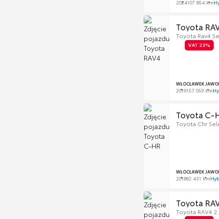
2024
107 854 km
H
Toyota RA
Toyota Rav4 Se
VAT 23%
WŁOCŁAWEK JAWOR
2019
157 059 km
Hy
Toyota C-
Toyota Chr Sele
WŁOCŁAWEK JAWOR
2018
82 431 km
Hyb
Toyota RA
Toyota RAV4 2.