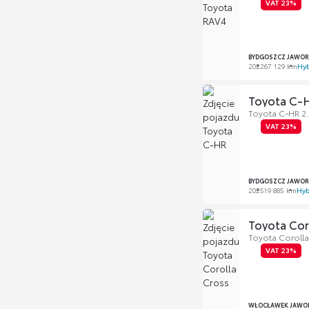
VAT 23%
BYDGOSZCZ JAWOR
2022
67 129 km
Hy
Toyota C-
Toyota C-HR 2.
VAT 23%
BYDGOSZCZ JAWOR
2025
19 885 km
Hyb
Toyota Cor
Toyota Corolla
VAT 23%
WŁOCŁAWEK JAWOR