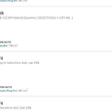
bryda Plug-in
1 987 cm
HR
8 122 KM Hybrid Dynamic | SELECTION | 1-SZY WŁ. |
SKI AUTO
3
bryda
1 798 cm
V4
g-In Selection 4x4, vat 23%
SKI AUTO
3
ryda Plug-in
2 487 cm
V4
lecetion 4x2 /Vat 23%