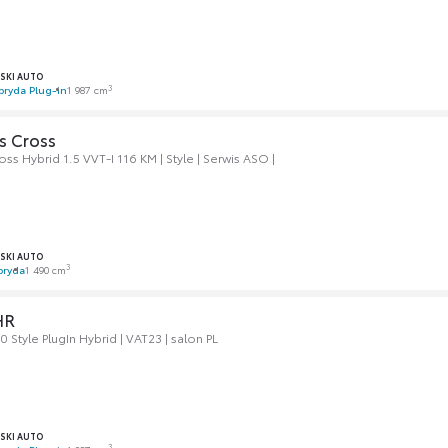
SKI AUTO
3
bryda Plug-in
1 987 cm
s Cross
oss Hybrid 1.5 VVT-I 116 KM | Style | Serwis ASO |
SKI AUTO
3
bryda
1 490 cm
HR
 Style PlugIn Hybrid | VAT23 | salon PL
SKI AUTO
3