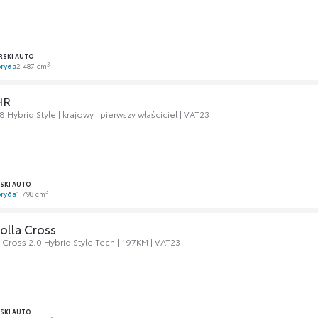
SKI AUTO
3
ryda
2 487 cm
HR
 Hybrid Style | krajowy | pierwszy właściciel | VAT23
SKI AUTO
3
ryda
1 798 cm
olla Cross
 Cross 2.0 Hybrid Style Tech | 197KM | VAT23
SKI AUTO