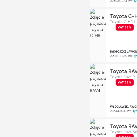
2025
25 074 km
Hy
Toyota C-
Toyota C-HR 1.
VAT 23%
BYDGOSZCZ JAWOR
2018
113 599 km
Hy
Toyota RA
Toyota Rav4 Plu
VAT 23%
WŁOCŁAWEK JAWOR
2024
40 000 km
Hyb
Toyota RA
Toyota Rav4 Se