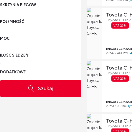
SKRZYNIA BIEGÓW
Toyota C-
Toyota C-HR 2.
POJEMNOŚĆ
VAT 23%
MOC
BYDGOSZCZ JAWOR
2024
29 413 km
Hy
ILOŚĆ SIEDZEŃ
Toyota C-
DODATKOWE
Toyota C-HR 1.8
VAT 23%
Szukaj
BYDGOSZCZ JAWOR
2025
17 019 km
Hyb
Toyota C-
Toyota C-HR 2.
VAT 23%