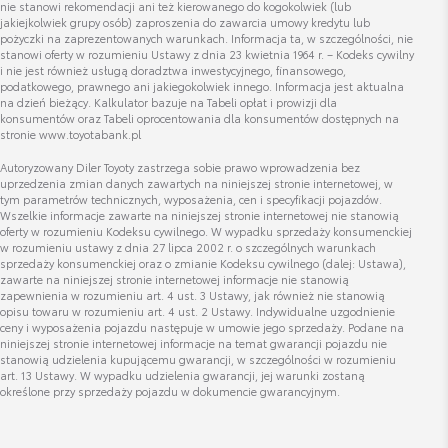
nie stanowi rekomendacji ani też kierowanego do kogokolwiek (lub
jakiejkolwiek grupy osób) zaproszenia do zawarcia umowy kredytu lub
pożyczki na zaprezentowanych warunkach. Informacja ta, w szczególności, nie
stanowi oferty w rozumieniu Ustawy z dnia 23 kwietnia 1964 r. – Kodeks cywilny
i nie jest również usługą doradztwa inwestycyjnego, finansowego,
podatkowego, prawnego ani jakiegokolwiek innego. Informacja jest aktualna
na dzień bieżący. Kalkulator bazuje na Tabeli opłat i prowizji dla
konsumentów oraz Tabeli oprocentowania dla konsumentów dostępnych na
stronie www.toyotabank.pl
Autoryzowany Diler Toyoty zastrzega sobie prawo wprowadzenia bez
uprzedzenia zmian danych zawartych na niniejszej stronie internetowej, w
tym parametrów technicznych, wyposażenia, cen i specyfikacji pojazdów.
Wszelkie informacje zawarte na niniejszej stronie internetowej nie stanowią
oferty w rozumieniu Kodeksu cywilnego. W wypadku sprzedaży konsumenckiej
w rozumieniu ustawy z dnia 27 lipca 2002 r. o szczególnych warunkach
sprzedaży konsumenckiej oraz o zmianie Kodeksu cywilnego (dalej: Ustawa),
zawarte na niniejszej stronie internetowej informacje nie stanowią
zapewnienia w rozumieniu art. 4 ust. 3 Ustawy, jak również nie stanowią
opisu towaru w rozumieniu art. 4 ust. 2 Ustawy. Indywidualne uzgodnienie
ceny i wyposażenia pojazdu następuje w umowie jego sprzedaży. Podane na
niniejszej stronie internetowej informacje na temat gwarancji pojazdu nie
stanowią udzielenia kupującemu gwarancji, w szczególności w rozumieniu
art. 13 Ustawy. W wypadku udzielenia gwarancji, jej warunki zostaną
określone przy sprzedaży pojazdu w dokumencie gwarancyjnym.