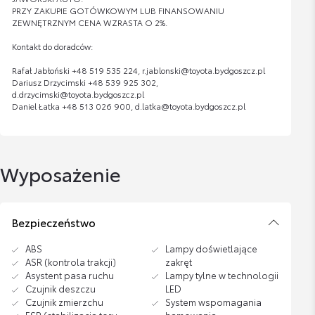
PRZY ZAKUPIE GOTÓWKOWYM LUB FINANSOWANIU
ZEWNĘTRZNYM CENA WZRASTA O 2%.
Kontakt do doradców:
Rafał Jabłoński +48 519 535 224, r.jablonski@toyota.bydgoszcz.pl
Dariusz Drzycimski +48 539 925 302,
d.drzycimski@toyota.bydgoszcz.pl
Daniel Łatka +48 513 026 900, d.latka@toyota.bydgoszcz.pl
Wyposażenie
Bezpieczeństwo
ABS
Lampy doświetlające
ASR (kontrola trakcji)
zakręt
Asystent pasa ruchu
Lampy tylne w technologii
Czujnik deszczu
LED
Czujnik zmierzchu
System wspomagania