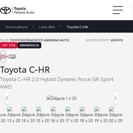
Strona główna
Lista ofert
Toyota C-HR
DILER
TOYOTA BYDGOSZCZ JAWORSKI AUTO
NUMER OFERTY:
403970
VAT 23%
GWARANCJA
Toyota C-HR
Toyota C-HR 2.0 Hybrid Dynamic Force GR Sport
AWD