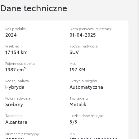
Dane techniczne
Rok produkcji
Data pierwszej rejestracji
2024
01-04-2025
Przebieg
Rodzaj nadwozia
17 154 km
SUV
Pojemność silnika
Moc
1987 cm³
197 KM
Rodzaj paliwa
Skrzynia biegów
Hybryda
Automatyczna
Kolor nadwozia
Typ lakieru
Srebrny
Metalik
Tapicerka
Liczba drzwi/miejsc
5
/
5
Alcantara
Numer rejestracyjny
VIN