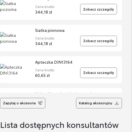
Cena brutto
Zobacz szczegóły
344,18 zł
Siatka pionowa
Cena brutto
Zobacz szczegóły
344,18 zł
Apteczka DIN13164
Cena brutto
Zobacz szczegóły
60,65 zł
Nakrętki antykradzieżowe - chromowane
Cena brutto
Zapytaj o akcesoria
Katalog akcesoryjny
Zobacz szczegóły
332,81 zł
Lista dostępnych konsultantów
Nakrętki antykradzieżowe - krótkie czarne