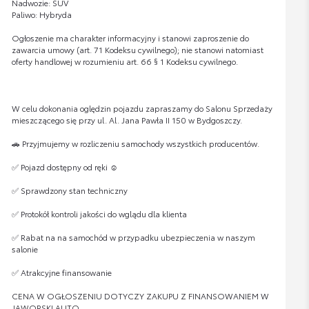
Nadwozie: SUV
Paliwo: Hybryda
Ogłoszenie ma charakter informacyjny i stanowi zaproszenie do
zawarcia umowy (art. 71 Kodeksu cywilnego); nie stanowi natomiast
oferty handlowej w rozumieniu art. 66 § 1 Kodeksu cywilnego.
W celu dokonania oględzin pojazdu zapraszamy do Salonu Sprzedaży
mieszczącego się przy ul. Al. Jana Pawła II 150 w Bydgoszczy.
🚗 Przyjmujemy w rozliczeniu samochody wszystkich producentów.
✅ Pojazd dostępny od ręki ☺
✅ Sprawdzony stan techniczny
✅ Protokół kontroli jakości do wglądu dla klienta
✅ Rabat na na samochód w przypadku ubezpieczenia w naszym
salonie
✅ Atrakcyjne finansowanie
CENA W OGŁOSZENIU DOTYCZY ZAKUPU Z FINANSOWANIEM W
JAWORSKI AUTO.