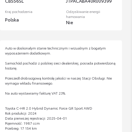
CB556SL
JTPACABA40R009399
Kraj pochodzenia
Odzyskiwanie energii
hamowania
Polska
Nie
Auto w doskonałym stanie technicznym i wizualnym z bogatym
wyposażeniem dodatkowym.
Samochód pochodzi z polskiej sieci dealerskiej, posiada potwierdzoną
historię.
Przeszedł drobiazgową kontrolę jakości w naszej Stacji Obsługi. Nie
wymaga wkładu finansowego.
Na auto wystawiamy fakturę VAT 23%.
Toyota C-HR 2.0 Hybrid Dynamic Force GR Sport AWD
Rok produkcji: 2024
Data pierwszej rejestracji: 2025-04-01
Pojemność: 1987 ccm
Przebieg: 17 154 km