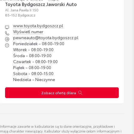
Cena brutto
Toyota Bydgoszcz Jaworski Auto
Zobacz szczegóły
425,92 zł
Al. Jana Pawła II 150
85-152 Bydgoszcz
www.toyota.bydgoszcz.pl
Dywaniki welurowe 830gr
Dariusz Drzycimski
Wyświetl numer
specjalista ds. sprzedaży samochodów używanych
Cena brutto
pewneauto@toyota.bydgoszcz.pl
Zobacz szczegóły
573,12 zł
Poniedziałek - 08:00-19:00
Wtorek - 08:00-19:00
Wyświetl numer
Środa - 08:00-19:00
Bagażnik rowerowy na hak VeloCompact -
d.drzycimski@toyota.bydgoszcz.pl
Czwartek - 08:00-19:00
2 rowery
Piątek - 08:00-19:00
Sobota - 08:00-15:00
Cena brutto
Zobacz szczegóły
2 837,07 zł
Niedziela - Nieczynne
Zobacz ofertę dilera
Daniel Łatka
Bagażnik rowerowy na hak VeloCompact -
doradca ds. sprzedaży samochodów używanych
3 rowery
Cena brutto
Zobacz szczegóły
3 287,38 zł
Wyświetl numer
Informacje zawarte w kalkulatorze są to dane orientacyjne, przykładowe i
d.latka@toyota.bydgoszcz.pl
mają charakter niewiążący. Kalkulator służy wyłącznie celom informacyjnym i