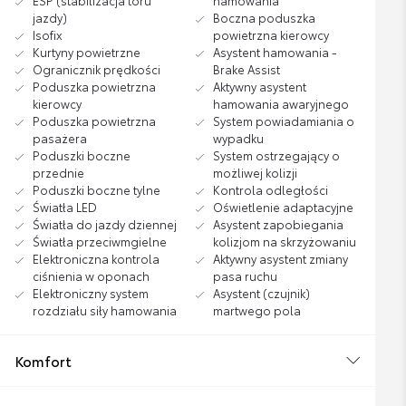
ESP (stabilizacja toru
hamowania
jazdy)
Boczna poduszka
Isofix
powietrzna kierowcy
Kurtyny powietrzne
Asystent hamowania -
Ogranicznik prędkości
Brake Assist
Poduszka powietrzna
Aktywny asystent
kierowcy
hamowania awaryjnego
Poduszka powietrzna
System powiadamiania o
pasażera
wypadku
Poduszki boczne
System ostrzegający o
przednie
możliwej kolizji
Poduszki boczne tylne
Kontrola odległości
Światła LED
Oświetlenie adaptacyjne
Światła do jazdy dziennej
Asystent zapobiegania
Światła przeciwmgielne
kolizjom na skrzyżowaniu
Elektroniczna kontrola
Aktywny asystent zmiany
ciśnienia w oponach
pasa ruchu
Elektroniczny system
Asystent (czujnik)
rozdziału siły hamowania
martwego pola
Komfort