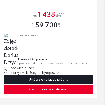
1 438
zł/mies.
rata
netto
159 700
zł
brutto
OPIEKUN OFERTY
Dariusz Drzycimski
specjalista ds. sprzedaży samochodów używanych
Wyświetl numer
d.drzycimski@toyota.bydgoszcz.pl
Umów się na jazdę próbną
Zostaw auto w rozliczeniu